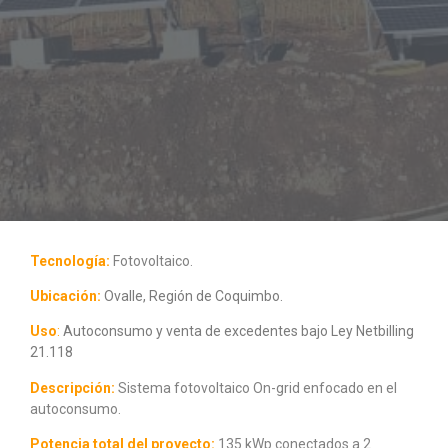
Tecnología:
Fotovoltaico.
Ubicación:
Ovalle, Región de Coquimbo.
Uso
:
Autoconsumo y venta de excedentes bajo Ley Netbilling
21.118
Descripción:
Sistema fotovoltaico On-grid enfocado en el
autoconsumo.
Potencia total del proyecto:
135 kWp conectados a 2