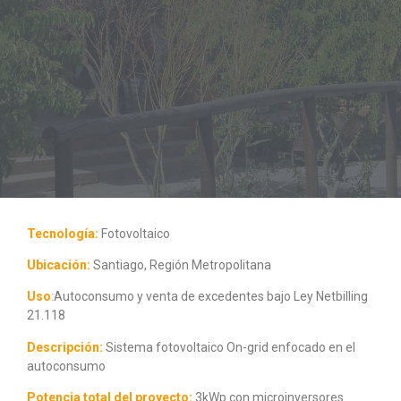
Tecnología:
Fotovoltaico
Ubicación:
Santiago, Región Metropolitana
Uso
:
Autoconsumo y venta de excedentes bajo Ley Netbilling
21.118
Descripción:
Sistema fotovoltaico On-grid enfocado en el
autoconsumo
Potencia total del proyecto:
3kWp con microinversores