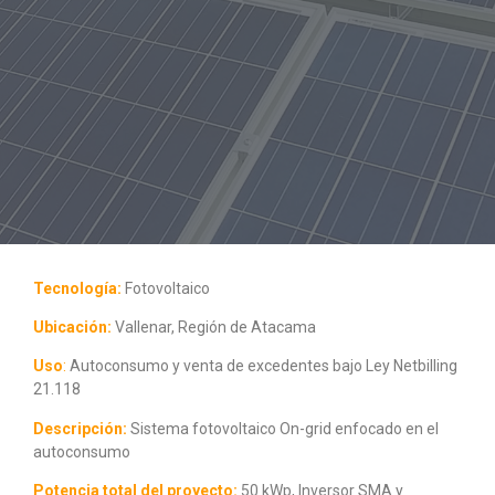
Tecnología:
Fotovoltaico
Ubicación:
Vallenar, Región de Atacama
Uso
:
Autoconsumo y venta de excedentes bajo Ley Netbilling
21.118
Descripción:
Sistema fotovoltaico On-grid enfocado en el
autoconsumo
Potencia total del proyecto:
50 kWp, Inversor SMA y