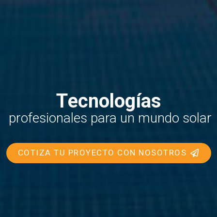
T
e
c
n
o
l
o
g
í
a
s
profesionales
para
un
mundo
solar
COTIZA TU PROYECTO CON NOSOTROS