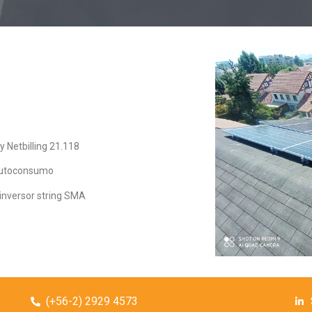
 Netbilling 21.118
 autoconsumo
inversor string SMA
(+56-2) 2929 4573