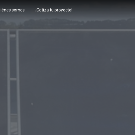
iénes somos
¡Cotiza tu proyecto!